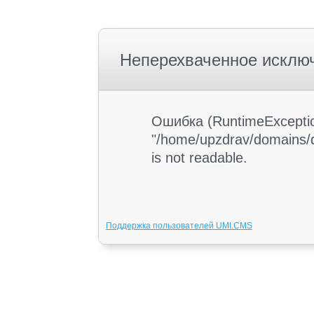
Неперехваченное исклю
Ошибка (RuntimeException
"/home/upzdrav/domains/d
is not readable.
Поддержка пользователей UMI.CMS