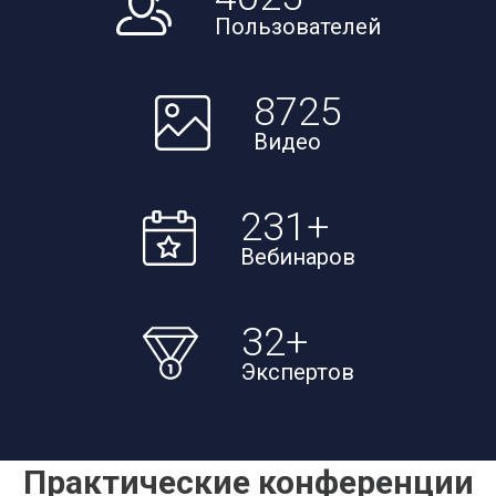
Пользователей
8725
Видео
231
+
Вебинаров
32
+
Экспертов
Практические конференции