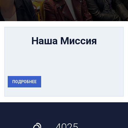
Наша Миссия
ПОДРОБНЕЕ
4025