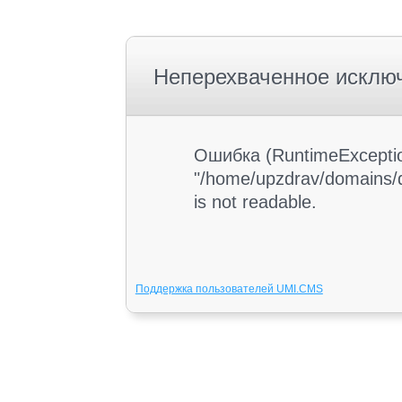
Неперехваченное исклю
Ошибка (RuntimeException
"/home/upzdrav/domains/d
is not readable.
Поддержка пользователей UMI.CMS