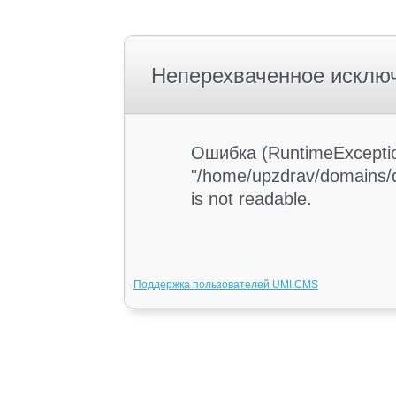
Неперехваченное исклю
Ошибка (RuntimeException
"/home/upzdrav/domains/d
is not readable.
Поддержка пользователей UMI.CMS